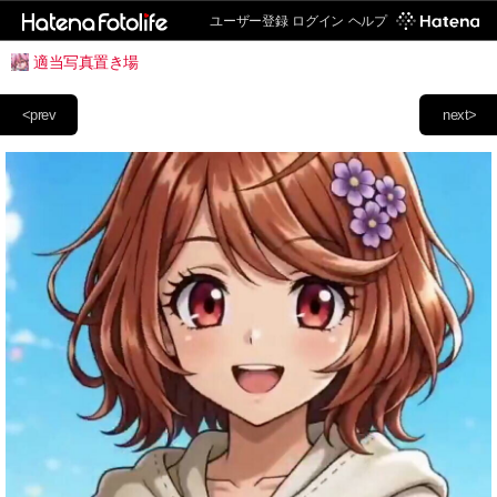
ユーザー登録
ログイン
ヘルプ
適当写真置き場
<prev
next>