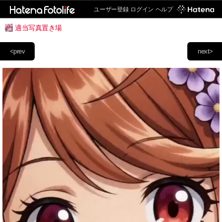
ユーザー登録
ログイン
ヘルプ
適当写真置き場
<prev
next>