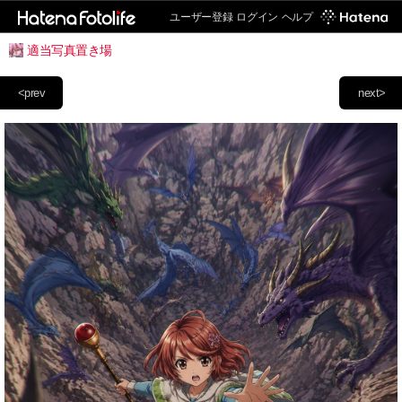
ユーザー登録
ログイン
ヘルプ
適当写真置き場
<prev
next>