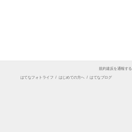
規約違反を通報する
はてなフォトライフ
/
はじめての方へ
/
はてなブログ