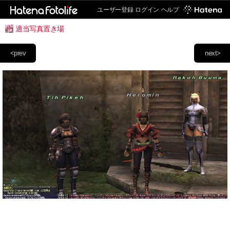
ユーザー登録
ログイン
ヘルプ
適当写真置き場
<prev
next>