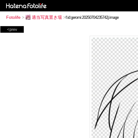
Fotolife
>
適当写真置き場
>
<prev