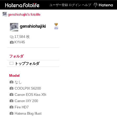
ユーザー登録
ログイン
ヘルプ
genshiohajiki's fotolife
genshiohajiki
17,584 枚
KYV45
フォルダ
トップフォルダ
Model
なし
COOLPIX S6200
Canon EOS Kiss X9i
Canon IXY 200
Fire HD7
Hatena Blog Illust