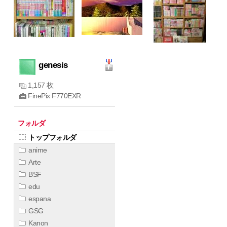
genesis
1,157 枚
FinePix F770EXR
フォルダ
トップフォルダ
anime
Arte
BSF
edu
espana
GSG
Kanon