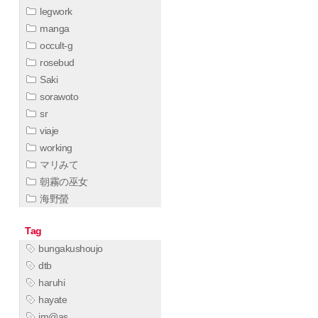
legwork
manga
occult-g
rosebud
Saki
sorawoto
sr
viaje
working
マリみて
朝霧の巫女
海野螢
Tag
bungakushoujo
dtb
haruhi
hayate
im@as