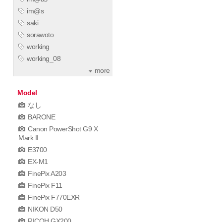
im@s
saki
sorawoto
working
working_08
more
Model
なし
BARONE
Canon PowerShot G9 X
Mark II
E3700
EX-M1
FinePix A203
FinePix F11
FinePix F770EXR
NIKON D50
RICOH GX200