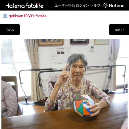
ユーザー登録
ログイン
ヘルプ
gekkaen1060's fotolife
<prev
next>