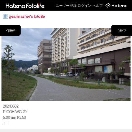
ユーザー登録
ログイン
ヘルプ
gearmasher's fotolife
<prev
next>
20240502
RICOH WG-70
5.00mm f/3.50