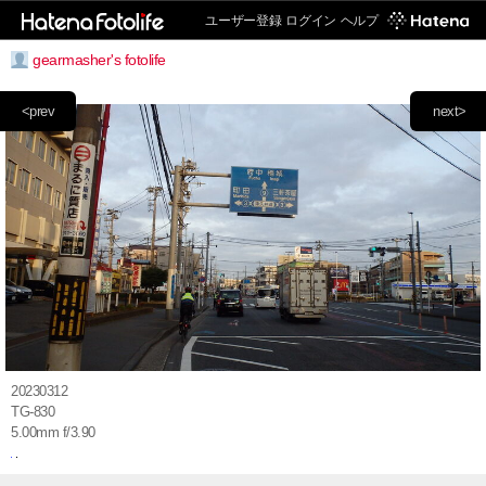
ユーザー登録
ログイン
ヘルプ
gearmasher's fotolife
<prev
next>
20230312
TG-830
5.00mm f/3.90