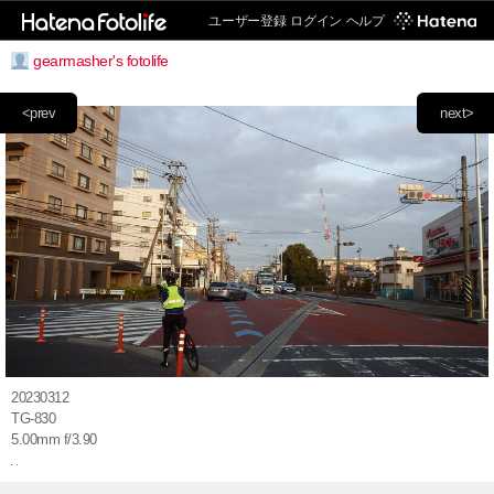
ユーザー登録
ログイン
ヘルプ
gearmasher's fotolife
<prev
next>
20230312
TG-830
5.00mm f/3.90