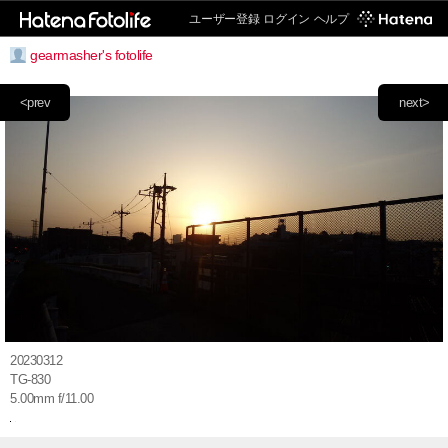
ユーザー登録
ログイン
ヘルプ
gearmasher's fotolife
<prev
next>
20230312
TG-830
5.00mm f/11.00