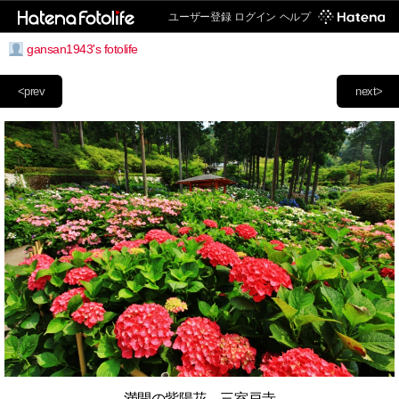
ユーザー登録
ログイン
ヘルプ
gansan1943's fotolife
<prev
next>
満開の紫陽花 三室戸寺