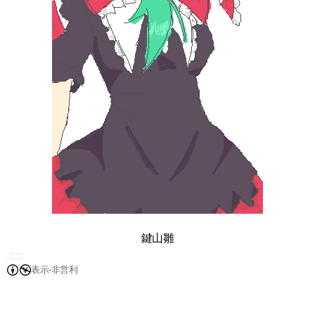
鍵山雛
表示-非営利