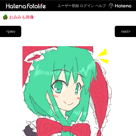
ユーザー登録
ログイン
ヘルプ
おみみも画像
<prev
next>