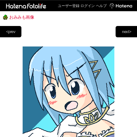
ユーザー登録
ログイン
ヘルプ
おみみも画像
<prev
next>