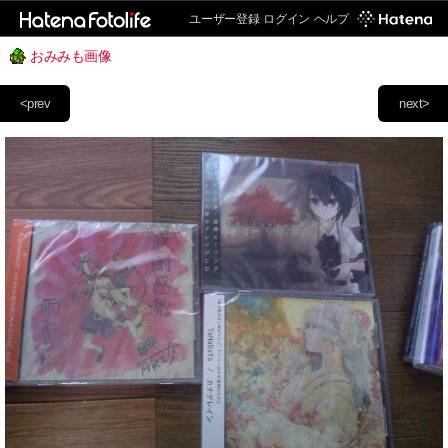
ユーザー登録
ログイン
ヘルプ
おみみも画像
<prev
next>