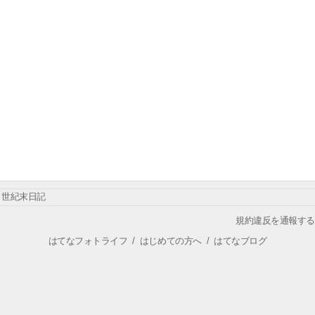
世紀末日記
規約違反を通報する
はてなフォトライフ
/
はじめての方へ
/
はてなブログ