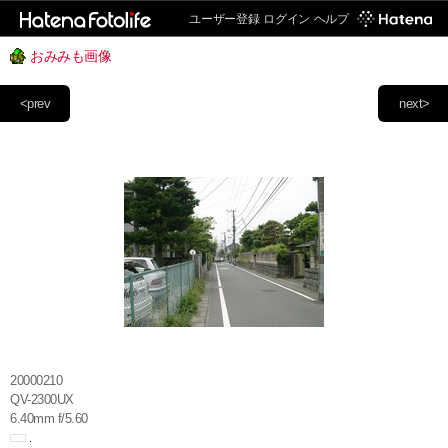
ユーザー登録
ログイン
ヘルプ
おみみも画像
<prev
next>
20000210
QV-2300UX
6.40mm f/5.60