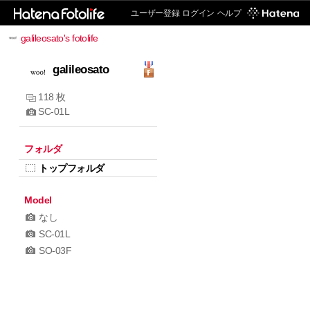
ユーザー登録
ログイン
ヘルプ
galileosato's fotolife
galileosato
118 枚
SC-01L
フォルダ
トップフォルダ
Model
なし
SC-01L
SO-03F