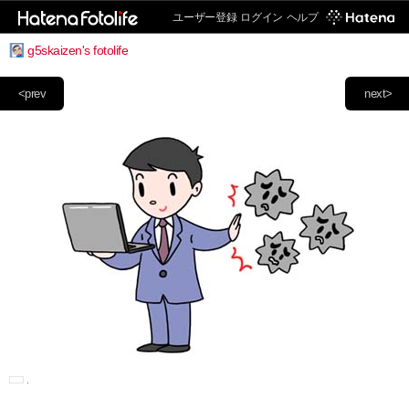
ユーザー登録
ログイン
ヘルプ
g5skaizen's fotolife
<prev
next>