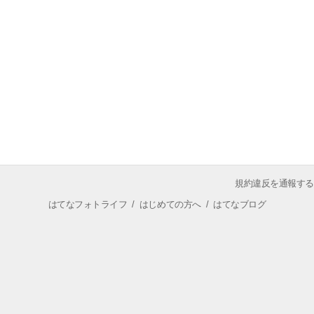
規約違反を通報する
はてなフォトライフ
/
はじめての方へ
/
はてなブログ