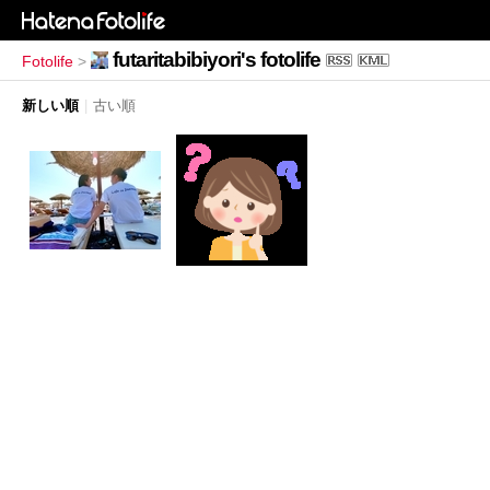
futaritabibiyori's fotolife
Fotolife
>
新しい順
|
古い順