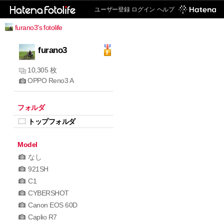
ユーザー登録
ログイン
ヘルプ
furano3's fotolife
furano3
10,305 枚
OPPO Reno3 A
フォルダ
トップフォルダ
Model
なし
921SH
C1
CYBERSHOT
Canon EOS 60D
Caplio R7