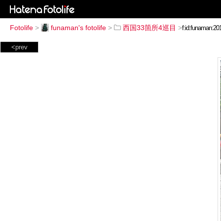
Fotolife
>
funaman's fotolife
>
西国33箇所4巡目
>
<prev