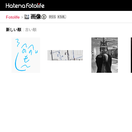
画像
Fotolife
>
新しい順
|
古い順