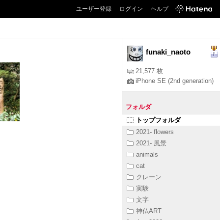
ユーザー登録
ログイン
ヘルプ
funaki_naoto
21,577 枚
iPhone SE (2nd generation)
フォルダ
トップフォルダ
2021- flowers
2021- 風景
animals
cat
クレーン
実験
文字
神仏ART