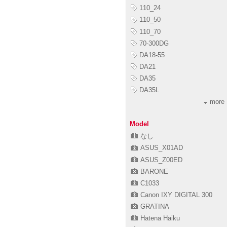
110_24
110_50
110_70
70-300DG
DA18-55
DA21
DA35
DA35L
more
Model
なし
ASUS_X01AD
ASUS_Z00ED
BARONE
C1033
Canon IXY DIGITAL 300
GRATINA
Hatena Haiku