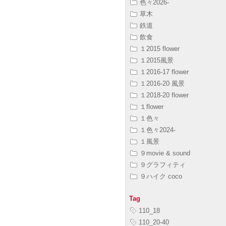
色々2026-
草木
鉄道
飲食
１2015 flower
１2015風景
１2016-17 flower
１2016-20 風景
１2018-20 flower
１flower
１色々
１色々2024-
１風景
９movie & sound
９グラフィティ
９ハイク coco
Tag
110_18
110_20-40