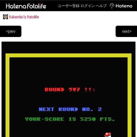
ユーザー登録
ログイン
ヘルプ
fukenko's fotolife
<prev
next>