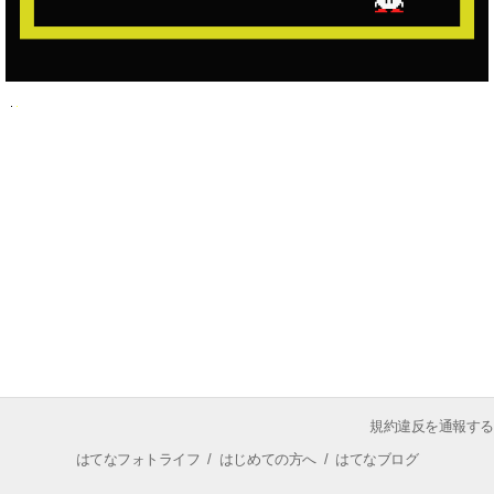
規約違反を通報する
はてなフォトライフ
/
はじめての方へ
/
はてなブログ