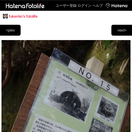
ユーザー登録
ログイン
ヘルプ
fukenko's fotolife
<prev
next>