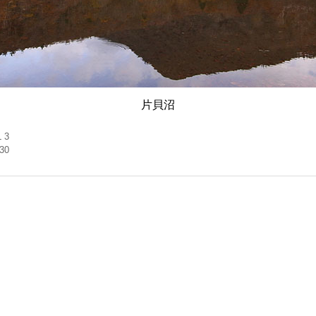
片貝沼
 3
.30