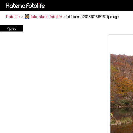
Fotolife
>
fukenko's fotolife
>
<prev