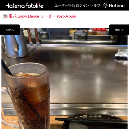
ユーザー登録
ログイン
ヘルプ
風花 Snow Dance リーダー Web Album
<prev
next>