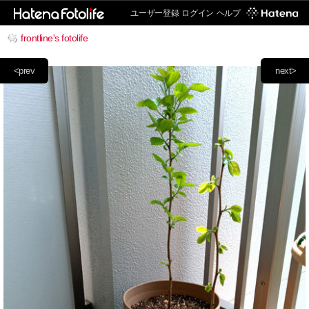
ユーザー登録
ログイン
ヘルプ
frontline's fotolife
<prev
next>