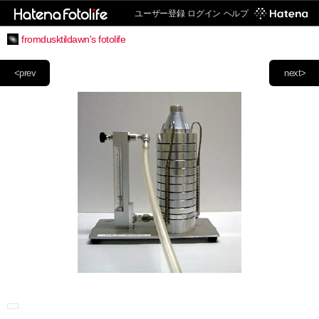
ユーザー登録
ログイン
ヘルプ
fromdusktildawn's fotolife
<prev
next>