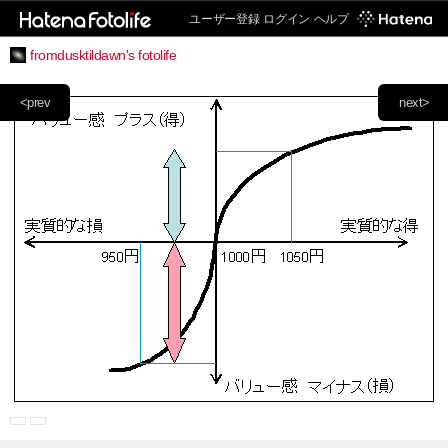
ユーザー登録
ログイン
ヘルプ
fromdusktildawn's fotolife
<prev
next>