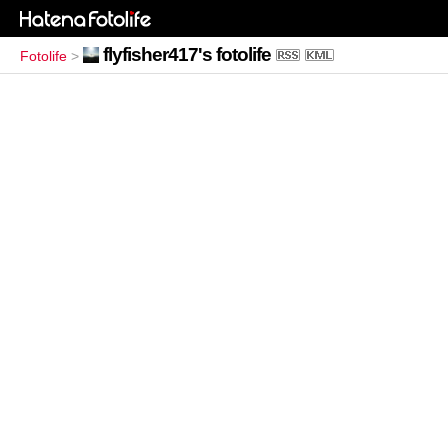
flyfisher417's fotolife
Fotolife
>