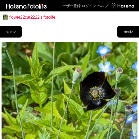
ユーザー登録
ログイン
ヘルプ
flower22cat2222's fotolife
<prev
next>