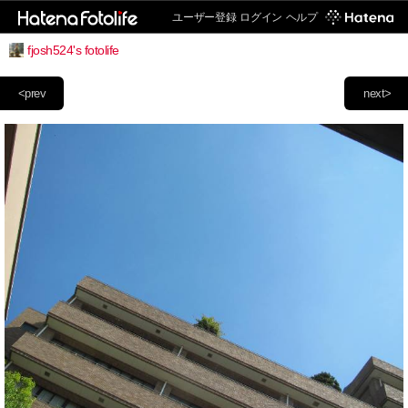
ユーザー登録
ログイン
ヘルプ
fjosh524's fotolife
<prev
next>