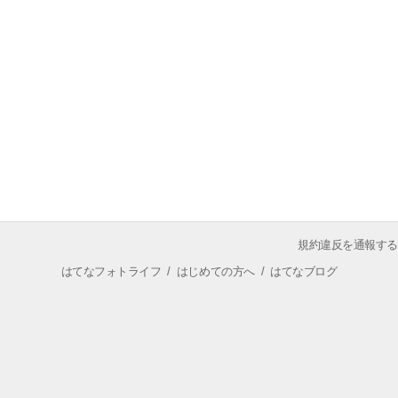
規約違反を通報する
はてなフォトライフ
/
はじめての方へ
/
はてなブログ