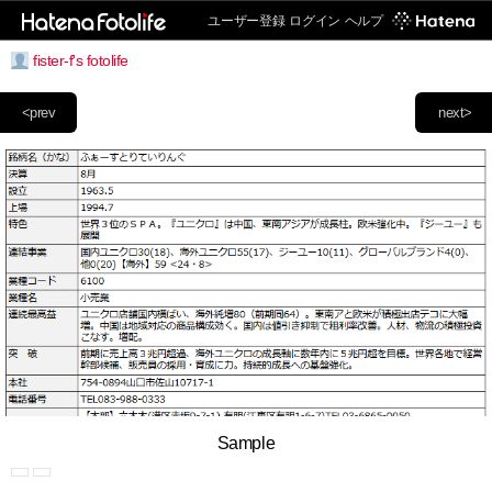
ユーザー登録
ログイン
ヘルプ
fister-f's fotolife
<prev
next>
Sample