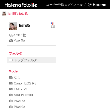
ユーザー登録
ログイン
ヘルプ
fish85's fotolife
fish85
4,287 枚
Pixel 9a
フォルダ
トップフォルダ
Model
なし
Canon EOS R5
EML-L29
NIKON D200
Pixel 7a
Pixel 9a