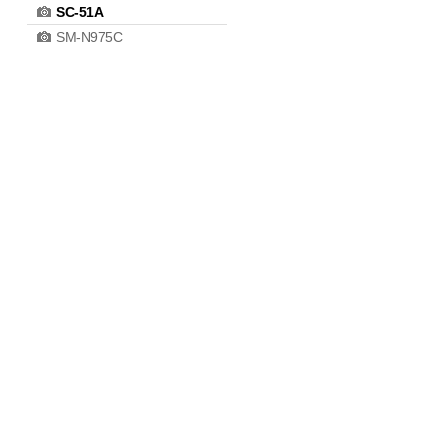
SC-51A
SM-N975C