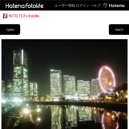
ユーザー登録
ログイン
ヘルプ
f6731713's fotolife
<prev
next>