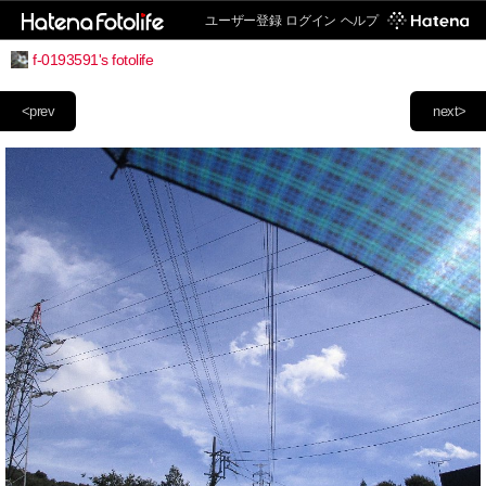
ユーザー登録
ログイン
ヘルプ
f-0193591's fotolife
<prev
next>