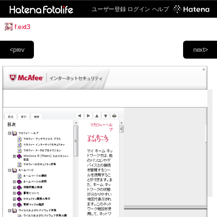
ユーザー登録
ログイン
ヘルプ
f.ext3
<prev
next>