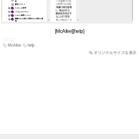
[McAfee][help]
McAfee
help
オリジナルサイズを表示