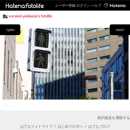
ユーザー登録
ログイン
ヘルプ
exceed-yukikaze's fotolife
<prev
next>
規約違反を通報する
はてなフォトライフ
/
はじめての方へ
/
はてなブログ