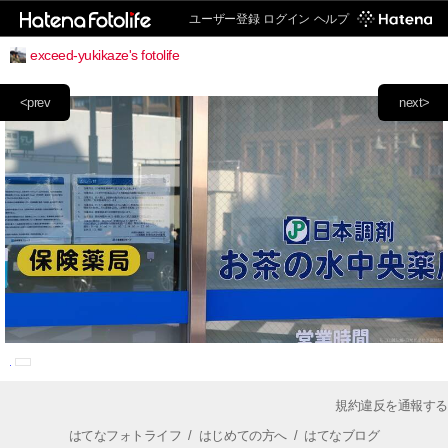
ユーザー登録
ログイン
ヘルプ
exceed-yukikaze's fotolife
<prev
next>
規約違反を通報する
はてなフォトライフ
/
はじめての方へ
/
はてなブログ