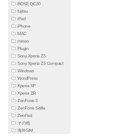
BOSE QC20
fujitsu
iPad
iPhone
MAC
mineo
Plugin
Sony Xperia Z5
Sony Xperia Z5 Compact
Windows
WordPress
Xperia XP
Xperia ZR
ZenFone 3
ZenFone Selfie
ZenPad
その他
海外SIM