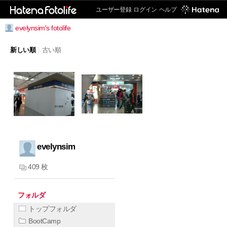
ユーザー登録
ログイン
ヘルプ
evelynsim's fotolife
新しい順
|
古い順
evelynsim
409 枚
フォルダ
トップフォルダ
BootCamp