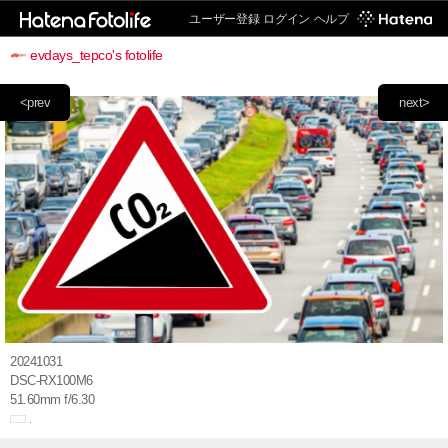
ユーザー登録
ログイン
ヘルプ
evdays_tepco's fotolife
<prev
next>
20241031
DSC-RX100M6
51.60mm f/6.30