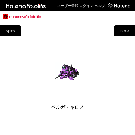
ユーザー登録
ログイン
ヘルプ
eunossvx's fotolife
<prev
next>
ベルガ・ギロス