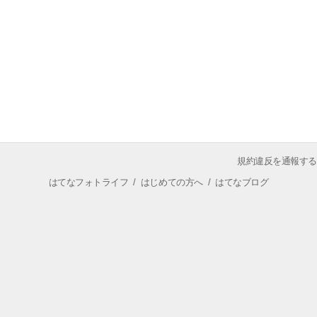
規約違反を通報する
はてなフォトライフ
/
はじめての方へ
/
はてなブログ