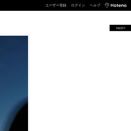
ユーザー登録
ログイン
ヘルプ
next>