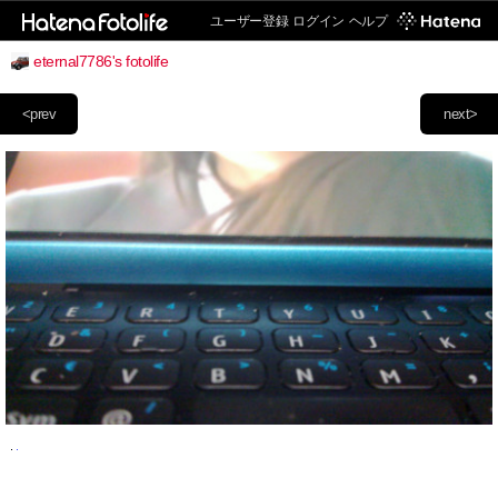
ユーザー登録
ログイン
ヘルプ
eternal7786's fotolife
<prev
next>