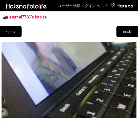
ユーザー登録
ログイン
ヘルプ
eternal7786's fotolife
<prev
next>