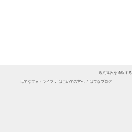
規約違反を通報する
はてなフォトライフ
/
はじめての方へ
/
はてなブログ