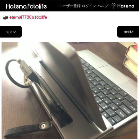
ユーザー登録
ログイン
ヘルプ
eternal7786's fotolife
<prev
next>