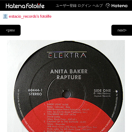
ユーザー登録
ログイン
ヘルプ
estacio_records's fotolife
<prev
next>