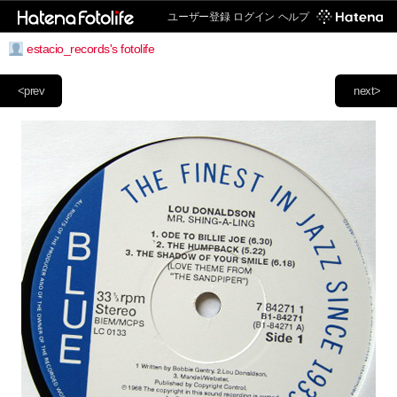
ユーザー登録
ログイン
ヘルプ
estacio_records's fotolife
<prev
next>