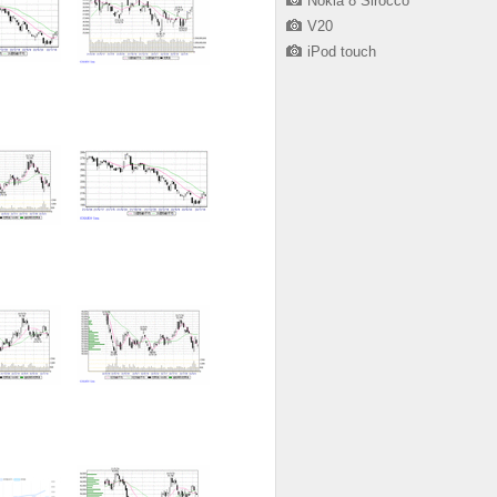
Nokia 8 Sirocco
V20
iPod touch