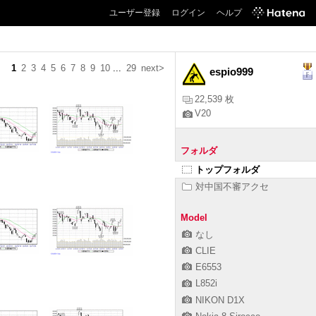
ユーザー登録
ログイン
ヘルプ
1
2
3
4
5
6
7
8
9
10
...
29
next>
espio999
22,539 枚
V20
フォルダ
トップフォルダ
対中国不審アクセ
Model
なし
CLIE
E6553
L852i
NIKON D1X